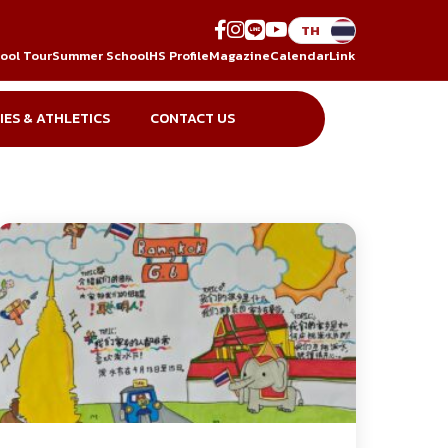
ool Tour
Summer School
HS Profile
Magazine
Calendar
Link
IES & ATHLETICS
CONTACT US