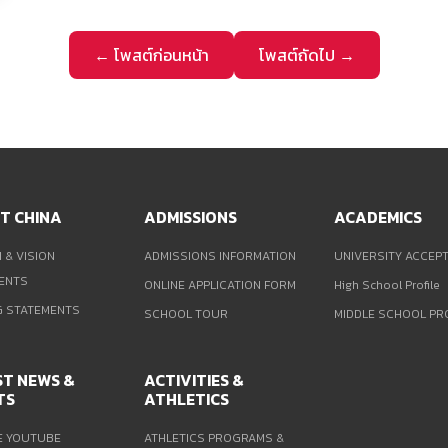
← โพสต์ก่อนหน้า
โพสต์ถัดไป →
T CHINA
ADMISSIONS
ACADEMICS
 & VISION
ADMISSIONS INFORMATION
UNIVERSITY ACCEP
ENTS
ONLINE APPLICATION FORM
High School Profile
G STATEMENTS
SCHOOL TOUR
MIDDLE SCHOOL PR
ST NEWS &
ACTIVITIES &
TS
ATHLETICS
E YOUTUBE
ATHLETICS PROGRAMS &