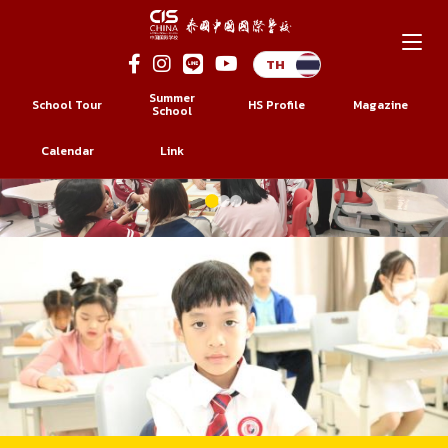
Skip
to
Summer
School Tour
HS Profile
Magazine
content
School
Calendar
Link
ระดับชั้นประถม