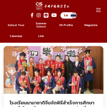
Skip
to
Summer
School Tour
HS Profile
Magazine
content
School
ป้ายกำกับ:
พิธีสำเร็จการศึกษา
Calendar
Link
โรงเรียนนานาชาติจีนจัดพิธีสำเร็จการศึกษา