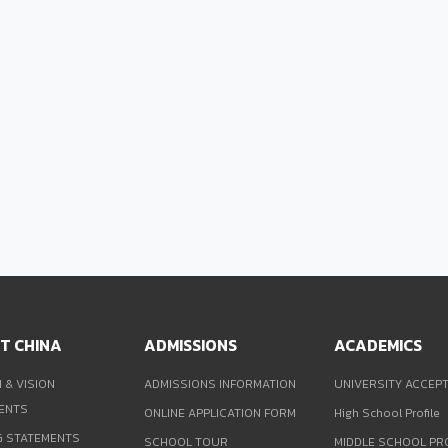
T CHINA
ADMISSIONS
ACADEMICS
 & VISION
ADMISSIONS INFORMATION
UNIVERSITY ACCEP
ENTS
ONLINE APPLICATION FORM
High School Profile
G STATEMENTS
SCHOOL TOUR
MIDDLE SCHOOL PR