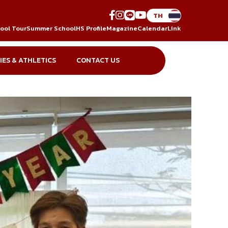
ool Tour
Summer School
HS Profile
Magazine
Calendar
Link
IES & ATHLETICS
CONTACT US