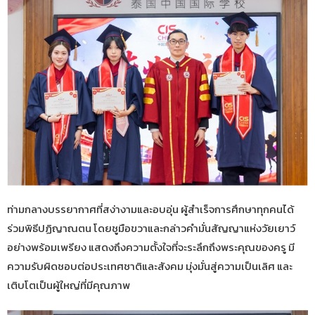
ท่ามกลางบรรยากาศที่สง่างามและอบอุ่น ผู้สำเร็จการศึกษาทุกคนได้
ร่วมพิธีปฏิญาณตน โดยชูมือขวาและกล่าวคำมั่นสัญญาแห่งวัยเยาว์
อย่างพร้อมเพรียง แสดงถึงความตั้งใจที่จะระลึกถึงพระคุณของครู มี
ความรับผิดชอบต่อประเทศชาติและสังคม มุ่งมั่นสู่ความเป็นเลิศ และ
เติบโตเป็นผู้ใหญ่ที่มีคุณภาพ