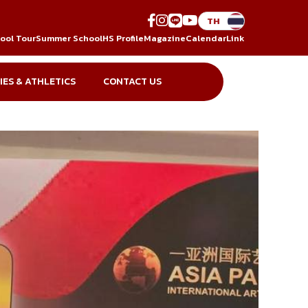
ool Tour
Summer School
HS Profile
Magazine
Calendar
Link
IES & ATHLETICS
CONTACT US