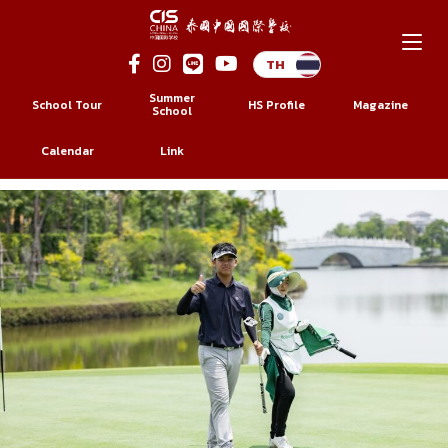
Summer
School Tour
HS Profile
Magazine
School
Calendar
Link
Skip
to
content